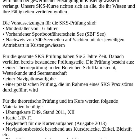
wird auch bei gewerblicher Betätigung in Küstengewässern
verlangt. Unsere SKS-Kurse richten sich an alle, die ihr Wissen und
ihre Fähigkeiten vertiefen wollen.
Die Voraussetzungen für die SKS-Prüfung sind:
• Mindestalter von 16 Jahren
• Vorhandener Sportbootführerschein See (SBF See)
• Nachweis von 300 Seemeilen auf Yachten mit der jeweiligen
Antriebsart in Küstengewässern
Für die gesamte SKS-Prüfung haben Sie 2 Jahre Zeit. Danach
verfallen bereits bestandene Prüfungsteile. Die Prüfung besteht aus:
• einer Theorieprüfung in den Bereichen Schifffahrtsrecht,
Wetterkunde und Seemannschaft
• einer Navigationsaufgabe
• einer praktischen Prüfung, die im Rahmen eines SKS-Praxistörns
durchgeführt wird
Für die theoretische Prüfung und im Kurs werden folgende
Materialien benötigt:
• Übungskarte D49, Stand 2011, XII
• Karte 1/INT1
• Begleitheft für die Kartenaufgaben (Ausgabe 2013)
• Navigationsbesteck bestehend aus Kursdreiecke, Zirkel, Bleistift
etc.