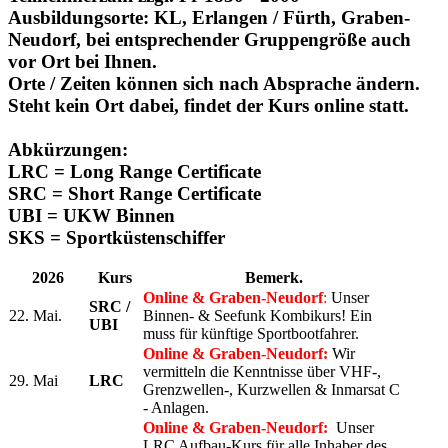
Ausbildungsorte:
KL, Erlangen / Fürth, Graben-
Neudorf, bei entsprechender Gruppengröße auch
vor Ort bei Ihnen.
Orte / Zeiten können sich nach Absprache ändern.
Steht kein Ort dabei, findet der Kurs
online
statt.
Abkürzungen:
LRC
= Long Range Certificate
SRC
= Short Range Certificate
UBI
= UKW Binnen
SKS
= Sportküstenschiffer
2026
Kurs
Bemerk.
Online & Graben-Neudorf
:
Unser
SRC /
22. Mai.
Binnen- & Seefunk Kombikurs! Ein
UBI
muss für künftige Sportbootfahrer.
Online & Graben-Neudorf:
Wir
vermitteln die Kenntnisse über VHF-,
29. Mai
LRC
Grenzwellen-, Kurzwellen & Inmarsat C
- Anlagen.
Online & Graben-Neudorf:
Unser
LRC Aufbau-Kurs für alle Inhaber des