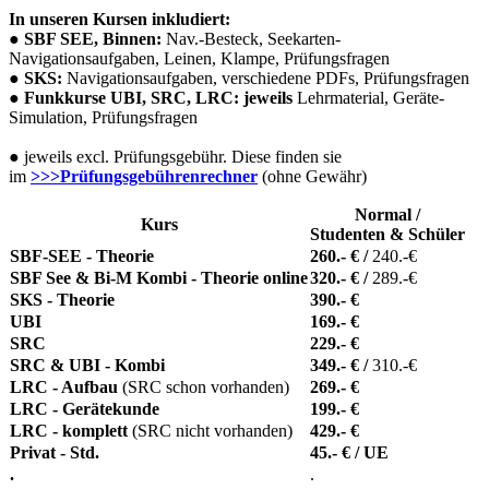
In unseren Kursen inkludiert:
●
SBF SEE, Binnen:
Nav.-Besteck, Seekarten-
Navigationsaufgaben, Leinen, Klampe, Prüfungsfragen
●
SKS:
Navigationsaufgaben, verschiedene PDFs, Prüfungsfragen
●
Funkkurse UBI, SRC, LRC: jeweils
Lehrmaterial, Geräte-
Simulation, Prüfungsfragen
● jeweils excl. Prüfungsgebühr. Diese finden sie
im
>>>Prüfungsgebührenrechner
(ohne Gewähr)
Normal /
Kurs
Studenten & Schüler
SBF-SEE - Theorie
260.- € /
240.-€
SBF See & Bi-M Kombi -
Theorie
online
320.- € /
289.-€
SKS - Theorie
390.- €
UBI
169.- €
SRC
229.- €
SRC & UBI - Kombi
349.- € /
310.-€
LRC - Aufbau
(SRC schon vorhanden)
269.- €
LRC - Gerätekunde
199.- €
LRC - komplett
(SRC nicht vorhanden)
429.- €
Privat - Std.
45.- € / UE
.
.