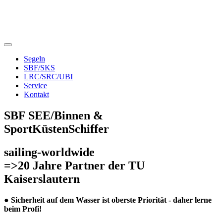
Segeln
SBF/SKS
LRC/SRC/UBI
Service
Kontakt
SBF SEE/Binnen &
S
port
K
üsten
S
chiffer
sailing-worldwide
=>20 Jahre Partner der TU
Kaiserslautern
●
Sicherheit auf dem Wasser ist oberste Priorität - daher lerne
beim Profi!